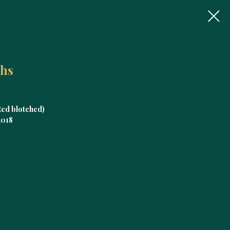
chs
ed blotched)
2018